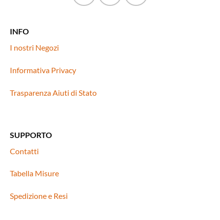
opzioni
possono
essere
INFO
scelte
nella
I nostri Negozi
pagina
del
Informativa Privacy
prodotto
Trasparenza Aiuti di Stato
SUPPORTO
Contatti
Tabella Misure
Spedizione e Resi