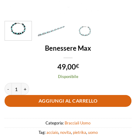
Benessere Max
49,00
€
Disponibile
Benessere Max quantità
AGGIUNGI AL CARRELLO
Categoria:
Bracciali Uomo
Tag:
acciaio
,
novita
,
pietrika
,
uomo