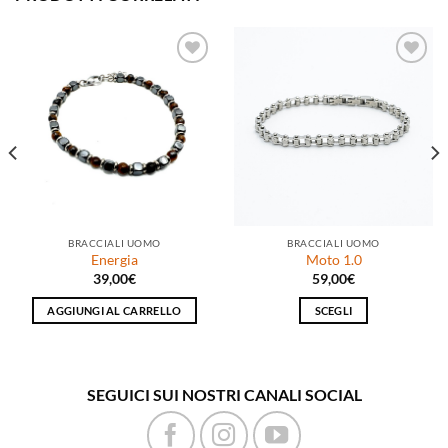
Aggiungi
Aggiungi
alla lista
alla lista
dei
dei
desideri
desideri
BRACCIALI UOMO
BRACCIALI UOMO
Energia
Moto 1.0
39,00
€
59,00
€
AGGIUNGI AL CARRELLO
SCEGLI
Questo
prodotto
ha
SEGUICI SUI NOSTRI CANALI SOCIAL
più
varianti.
Le